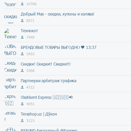
10766
Добрый Мао - скидки, купоны и халява!
8571
Технокот
7449
БРЕНДОВЫЕ ТОВАРЫ ВЫГОДНО 🖤 13:37
5453
Скидки! Скидки!! Скидки!!!
5368
Партнерки арбитраж трафика
4722
iTashkent Express 🇺🇿🇺🇸📢
4051
Terashop.uz | Дўкон
3123
REFUND Бесплатный AliExpress