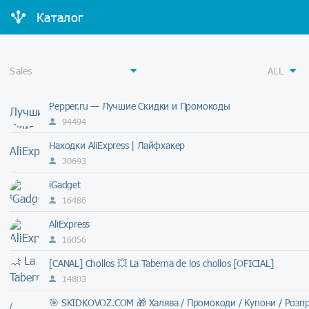
Каталог
Pepper.ru — Лучшие Скидки и Промокоды
94494
Находки AliExpress | Лайфхакер
30693
iGadget
16486
AliExpress
16056
[CANAL] Chollos 💥 La Taberna de los chollos [OFICIAL]
14803
🎯 SKIDKOVOZ.COM 🎁 Халява / Промокоди / Купони / Розпрод