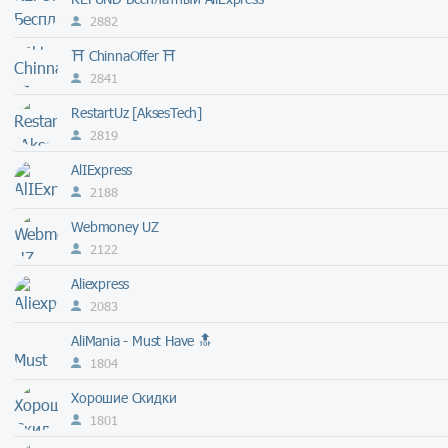
2882
⛩ ChinnaOffer ⛩
2841
RestartUz [AksesTech]
2819
AlIExpress
2188
Webmoney UZ
2122
Aliexpress
2083
AliMania - Must Have 🔝
1804
Хорошие Скидки
1801