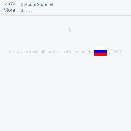
Discount Store TG
672
Next
Documentation
Junction Bot
Lectum Bot
© 2021