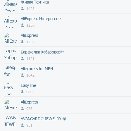
Живая Техника
1423
AliExpress Интересное
1250
AliExpress
1234
Барахолка Хабаровск💸
1121
Aliexpress for MEN
1042
Easy line
980
AliExpress
973
AVANGARDO JEWELRY 💎
951