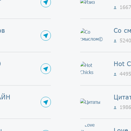
166
ов
Со с
524
Ⓣ
Hot C
449
АЙН
Цита
198
ы