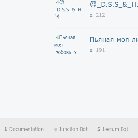
😈_D.S.S_&_H.
212
Пьяная моя л
191
Documentation
Junction Bot
Lectum Bot