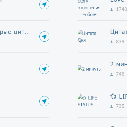
174
Статусы | Мудрые цитаты
Цита
839
2 ми
746
💞 L
735