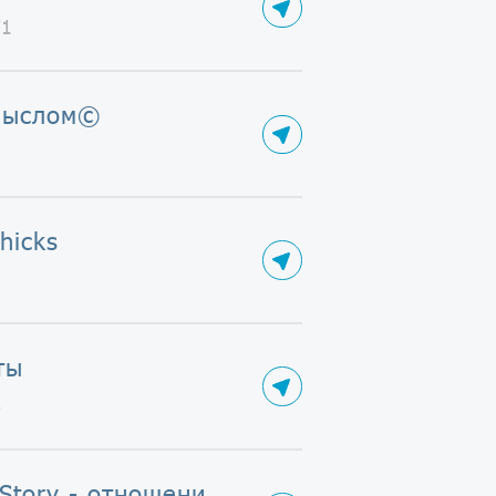
71
мыслом©
0
hicks
5
ты
6
Love Story - отношения и любовь