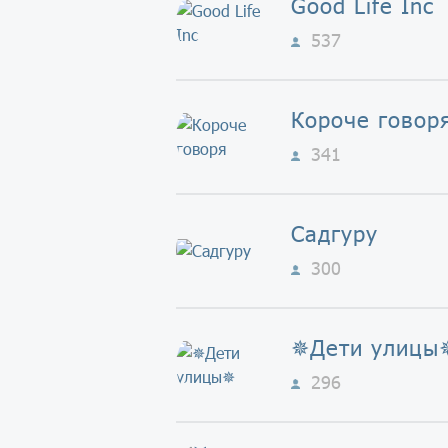
Good Life Inc
537
Короче говор
341
Садгуру
300
✵Дети улицы
296