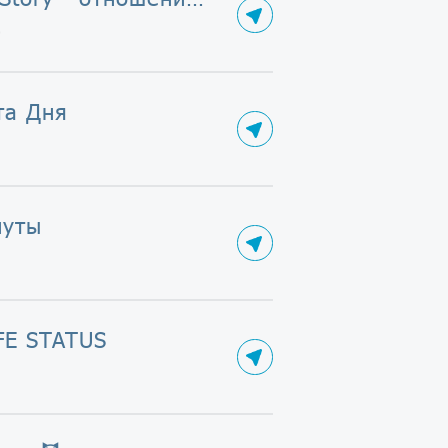
0
та Дня
нуты
IFE STATUS