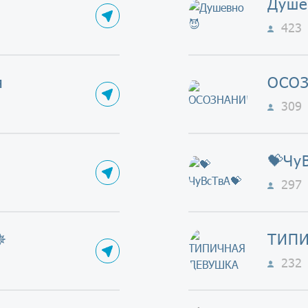
Душе
423
я
ОСО
309
💝Чу
297
✵
ТИПИ
232