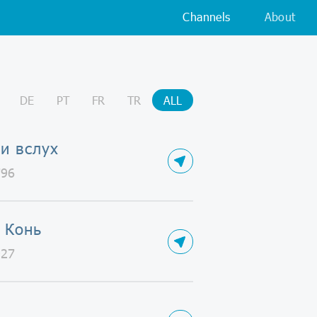
Channels
About
DE
PT
FR
TR
ALL
и вслух
796
 Конь
927