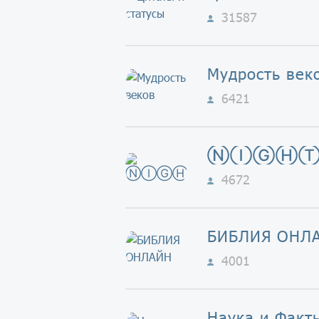
31587
Мудрость век
6421
ⓃⒾⒼⒽ
4672
БИБЛИЯ ОНЛ
4001
Наука и Факт