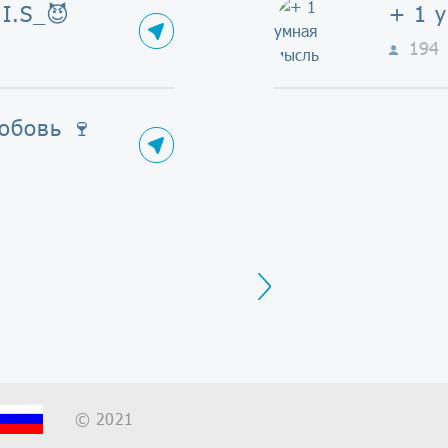
I.S_😈
+ 1 
194
юбовь 🍷
Next
© 2021