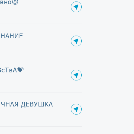
вно😈
ЗНАНИЕ
ВсТвА💝
ЧНАЯ ДЕВУШКА