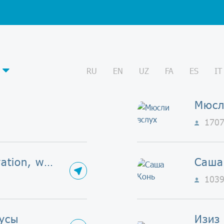
RU
EN
UZ
FA
ES
IT
Мюсл
170
Quote — motivation, wisdom, inspiration
Саша
103
тусы
Изиз