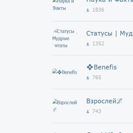
1836
1352
❖Benefis
765
Взрослей🌌
743