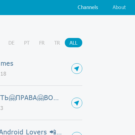
Channels
About
DE
PT
FR
TR
ALL
ames
218
КУПИТЬ🤗ПРАВА🤗ВОДИТЕЛЬСКИЕ🤗УДОСТОВЕРЕНИЕ
83
Only Android Lovers 📲📱