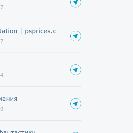
27
PlayStation | psprices.com
77
44
мания
80
фантастики