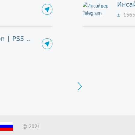
Инса
156
⚡️my PlayStation | PS5 | Новости
Next
© 2021