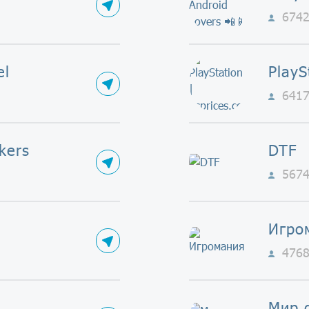
674
el
641
kers
DTF
567
Игро
476
Мир 