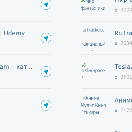
300
FREE Courses | Udemy FREE
263
Каналы Telegram - каталог
Tesla
250
217