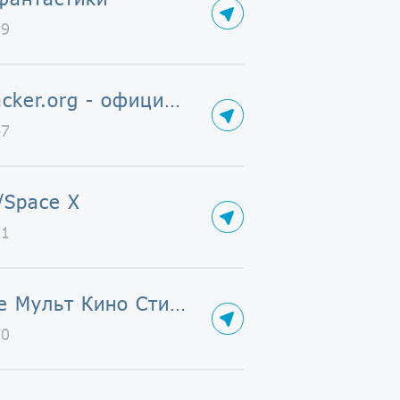
09
RuTracker.org - официальный канал
47
/Space X
11
Аниме Мульт Кино Стикеры
70