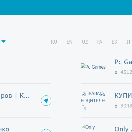
RU
EN
UZ
FA
ES
IT
Pc G
451
Комната стикеров | Котики | Стикеры ВК
904
чко