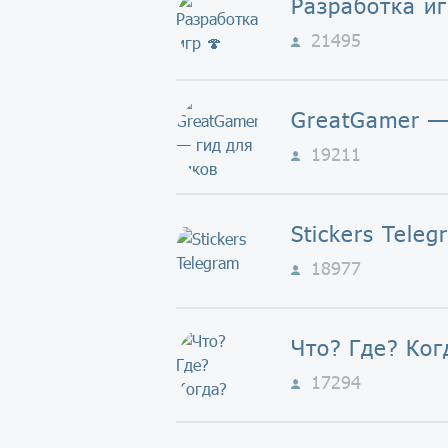
Разработка иг
21495
19211
Stickers Teleg
18977
Что? Где? Ког
17294