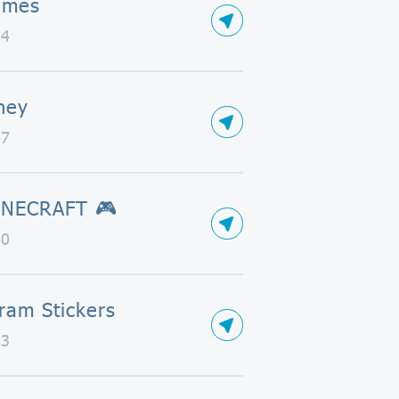
ames
04
ney
47
INECRAFT 🎮
60
ram Stickers
33