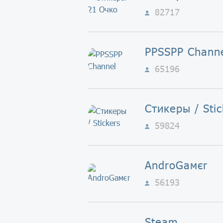
82717
PPSSPP Chann
65196
Стикеры / Stic
59824
AndroGaмєr
56193
Steam