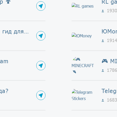
р 🍄
RL g
193
GreatGamer — гид для гиков
ЮMo
191
ram
🎮 M
178
да?
Teleg
168