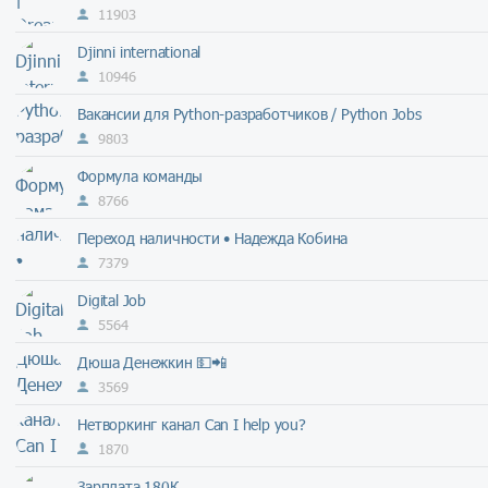
11903
Djinni international
10946
Вакансии для Python-разработчиков / Python Jobs
9803
Формула команды
8766
Переход наличности • Надежда Кобина
7379
Digital Job
5564
Дюша Денежкин 💵📲
3569
Нетворкинг канал Can I help you?
1870
Зарплата 180К