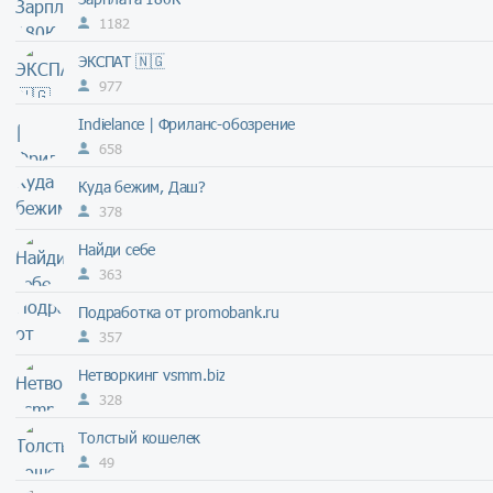
1182
ЭКСПАТ 🇳🇬
977
Indielance | Фриланс-обозрение
658
Куда бежим, Даш?
378
Найди себе
363
Подработка от promobank.ru
357
Нетворкинг vsmm.biz
328
Толстый кошелек
49