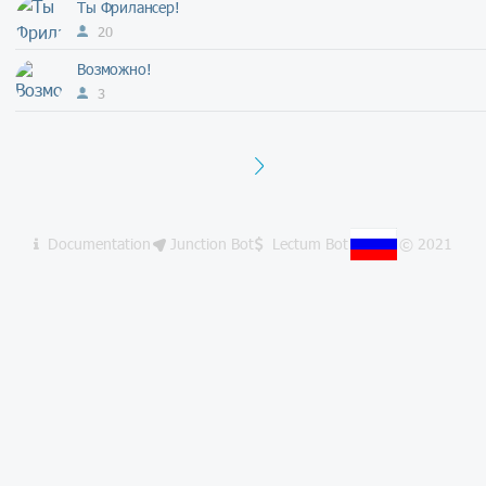
Ты Фрилансер!
20
Возможно!
3
Next
Documentation
Junction Bot
Lectum Bot
© 2021