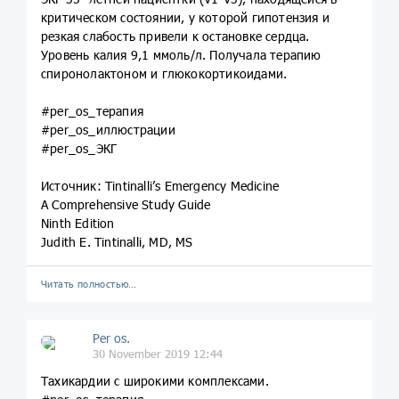
критическом состоянии, у которой гипотензия и
резкая слабость привели к остановке сердца.
Уровень калия 9,1 ммоль/л. Получала терапию
спиронолактоном и глюкокортикоидами.
#per_os_терапия
#per_os_иллюстрации
#per_os_ЭКГ
Источник: Tintinalli’s Emergency Medicine
A Comprehensive Study Guide
Ninth Edition
Judith E. Tintinalli, MD, MS
Читать полностью…
Per os.
30 November 2019 12:44
Тахикардии с широкими комплексами.