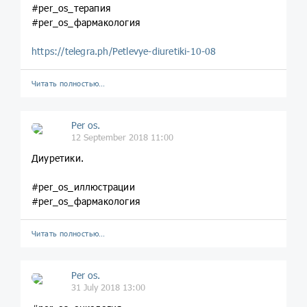
#per_os_терапия
#per_os_фармакология
https://telegra.ph/Petlevye-diuretiki-10-08
Читать полностью…
Per os.
12 September 2018 11:00
Диуретики.
#per_os_иллюстрации
#per_os_фармакология
Читать полностью…
Per os.
31 July 2018 13:00