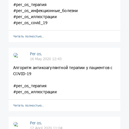
#per_os_терапия
#per_os_инфекционные_болезни
#per_os_иллюстрации
#per_os_covid_19
Читать полностью…
Per os.
16 May 2020 12:43
Алгоритм антикоагулянтной терапии у пациентов с
COVID-19
#per_os_терапия
#per_os_иллюстрации
Читать полностью…
Per os.
12 April 2020 11:04