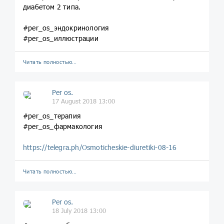
диабетом 2 типа.
#per_os_эндокринология
#per_os_иллюстрации
Читать полностью…
Per os.
17 August 2018 13:00
#per_os_терапия
#per_os_фармакология
https://telegra.ph/Osmoticheskie-diuretiki-08-16
Читать полностью…
Per os.
18 July 2018 13:00