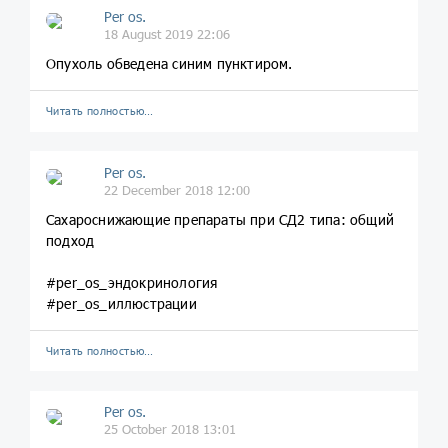
Per os.
18 August 2019 22:06
Опухоль обведена синим пунктиром.
Читать полностью…
Per os.
22 December 2018 12:00
Сахароснижающие препараты при СД2 типа: общий
подход
#per_os_эндокринология
#per_os_иллюстрации
Читать полностью…
Per os.
25 October 2018 13:01