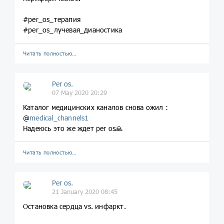
#per_os_терапия
#per_os_лучевая_дианостика
Читать полностью…
Per os.
07 May 2020 20:29
Каталог медицинских каналов снова ожил :
@
medical_channels1
Надеюсь это же ждет per os🙏
Читать полностью…
Per os.
21 January 2020 08:45
Остановка сердца vs. инфаркт.