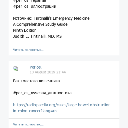
#per_os_терапия
#per_os_иллюстрации
Источник: Tintinalli’s Emergency Medicine
A Comprehensive Study Guide
Ninth Edition
Judith E. Tintinalli, MD, MS
Читать полностью…
Per os.
18 August 2019 21:44
Рак толстого кишечника.
#per_os_лучевая_диагностика
https://radiopaedia.org/cases/large-bowel-obstruction-
in-colon-cancer?lang=us
Читать полностью…