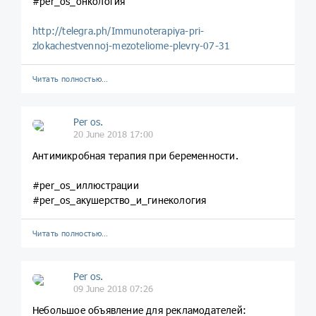
#per_os_онкология
http://telegra.ph/Immunoterapiya-pri-
zlokachestvennoj-mezoteliome-plevry-07-31
Читать полностью…
Per os.
20 June 2018 17:00
Антимикробная терапия при беременности.
#per_os_иллюстрации
#per_os_акушерство_и_гинекология
Читать полностью…
Per os.
09 June 2018 07:26
Небольшое объявление для рекламодателей: