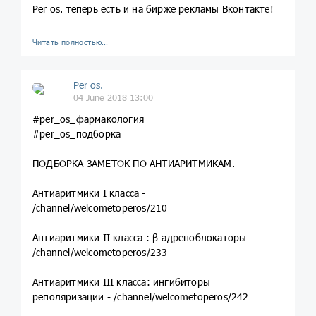
Per os. теперь есть и на бирже рекламы Вконтакте!
Читать полностью…
Per os.
04 June 2018 13:00
#per_os_фармакология
#per_os_подборка
ПОДБОРКА ЗАМЕТОК ПО АНТИАРИТМИКАМ.
Антиаритмики I класса -
/channel/welcometoperos/210
Антиаритмики II класса : β-адреноблокаторы -
/channel/welcometoperos/233
Антиаритмики III класса: ингибиторы
реполяризации - /channel/welcometoperos/242