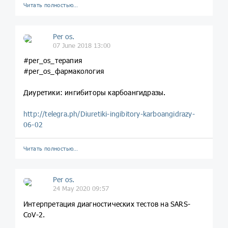
Читать полностью…
Per os.
07 June 2018 13:00
#per_os_терапия
#per_os_фармакология
Диуретики: ингибиторы карбоангидразы.
http://telegra.ph/Diuretiki-ingibitory-karboangidrazy-
06-02
Читать полностью…
Per os.
24 May 2020 09:57
Интерпретация диагностических тестов на SARS-
CoV-2.