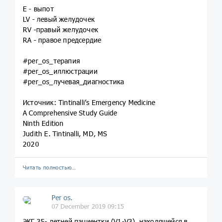
E - выпот
LV - левый желудочек
RV -правый желудочек
RA - правое предсердие
#per_os_терапия
#per_os_иллюстрации
#per_os_лучевая_диагностика
Источник: Tintinalli’s Emergency Medicine
A Comprehensive Study Guide
Ninth Edition
Judith E. Tintinalli, MD, MS
2020
Читать полностью…
Per os.
07 December 2019 09:15
ЭКГ 35- летней пациентки (V1-V3), находящейся в