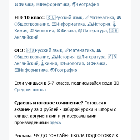
🪫Физика,
⌨️Информатика,
🌏География
ЕГЭ 10 класс
:
🇷🇺Русский язык,
📏Математика,
👥
Обществознание,
⌨️Информатика,
🕰История,
🌡
Химия,
🦠Биология,
🪫Физика,
📖Литература,
🇬🇧
Английский
ОГЭ
:
🇷🇺Русский язык,
📏Математика,
👥
Обществознание,
🕰История,
📖Литература,
🇬🇧
Английский,
🌡Химия,
🦠Биология,
🪫
Физика,
⌨️Информатика,
🌏География
Если учишься в 5-7 классе, подписывайся сюда 👉🏻
Средняя школа
Сдаешь итоговое сочинение?
Готовься к
экзамену за 0 рублей - Забирай уроки и шпоры с
клише, аргументами и универсальными
произведениями
здесь
Реклама. ЧУ ДО "ОНЛАЙН-ШКОЛА ПОДГОТОВКИ К