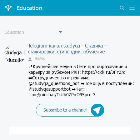
Education
Telegram-канал studyqa - Стадика —
стажировки, стипендии, обучение
156706
📍Крупнейшее медиа в Сети про образование и
карьеру за рубежом РКН: https://clck.ru/3FYZrq
➡️Сотрудничество и реклама:
@studyqa_questions_bot ➡️Помощь в поступлении:
@studyqasupportbot ➡️Чат:
t.me/joinchat/TcUh0ZPnO95pro-3
Subscribe to a channel