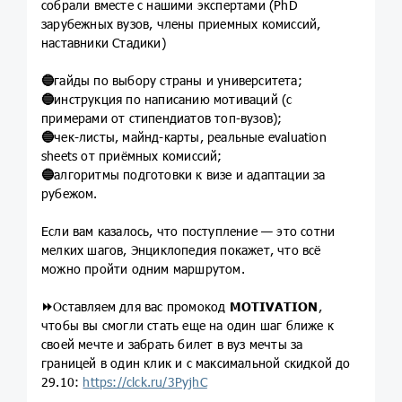
собрали вместе с нашими экспертами (PhD
зарубежных вузов, члены приемных комиссий,
наставники Стадики)
🔵
гайды по выбору страны и университета;
🔵
инструкция по написанию мотиваций (с
примерами от стипендиатов топ-вузов);
🔵
чек-листы, майнд-карты, реальные evaluation
sheets от приёмных комиссий;
🔵
алгоритмы подготовки к визе и адаптации за
рубежом.
Если вам казалось, что поступление — это сотни
мелких шагов, Энциклопедия покажет, что всё
можно пройти одним маршрутом.
⏩️
Оставляем для вас промокод
MOTIVATION
,
чтобы вы смогли стать еще на один шаг ближе к
своей мечте и забрать билет в вуз мечты за
границей в один клик и с максимальной скидкой до
29.10:
https://clck.ru/3PyjhC