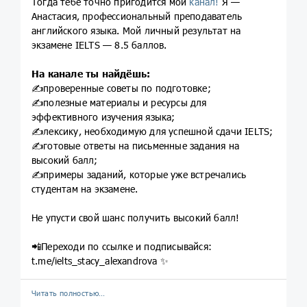
Тогда тебе точно пригодится мой
канал!
Я —
Анастасия, профессиональный преподаватель
английского языка. Мой личный результат на
экзамене IELTS — 8.5 баллов.
На канале ты найдёшь:
✍проверенные советы по подготовке;
✍полезные материалы и ресурсы для
эффективного изучения языка;
✍лексику, необходимую для успешной сдачи IELTS;
✍готовые ответы на письменные задания на
высокий балл;
✍примеры заданий, которые уже встречались
студентам на экзамене.
Не упусти свой шанс получить высокий балл!
📲Переходи по ссылке и подписывайся:
t.me/ielts_stacy_alexandrova ✨
Читать полностью…