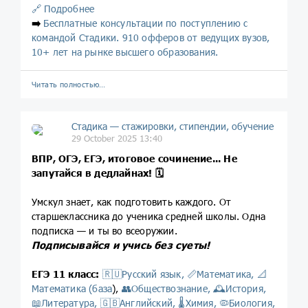
🔗 Подробнее
➡️
Бесплатные консультации по поступлению с
командой Стадики. 910 офферов от ведущих вузов,
10+ лет на рынке высшего образования.
Читать полностью…
Стадика — стажировки, стипендии, обучение
29 October 2025 13:40
ВПР, ОГЭ, ЕГЭ, итоговое сочинение... Не
запутайся в дедлайнах! 🗓
Умскул знает, как подготовить каждого. От
старшеклассника до ученика средней школы. Одна
подписка — и ты во всеоружии.
Подписывайся и учись без суеты!
ЕГЭ 11 класс:
🇷🇺Русский язык,
📏Математика,
📐
Математика (база
),
👥Обществознание,
🕰История,
📖Литература,
🇬🇧Английский,
🌡Химия,
🦠Биология,