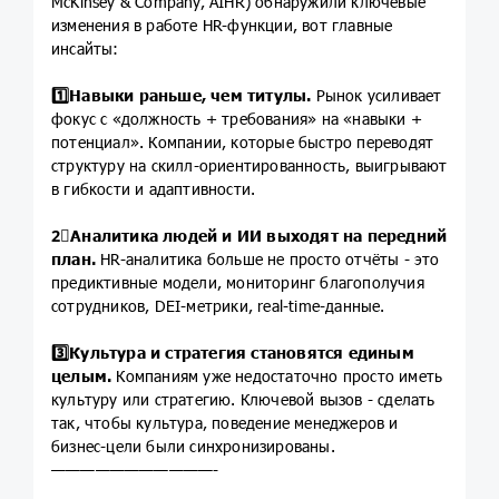
McKinsey & Company, AIHR) обнаружили ключевые
изменения в работе HR-функции, вот главные
инсайты:
1️⃣
Навыки раньше, чем титулы.
Рынок усиливает
фокус с «должность + требования» на «навыки +
потенциал». Компании, которые быстро переводят
структуру на скилл-ориентированность, выигрывают
в гибкости и адаптивности.
2⃣
Аналитика людей и ИИ выходят на передний
план.
HR-аналитика больше не просто отчёты - это
предиктивные модели, мониторинг благополучия
сотрудников, DEI-метрики, real-time-данные.
3️⃣
Культура и стратегия становятся единым
целым.
Компаниям уже недостаточно просто иметь
культуру или стратегию. Ключевой вызов - сделать
так, чтобы культура, поведение менеджеров и
бизнес-цели были синхронизированы.
———————————-