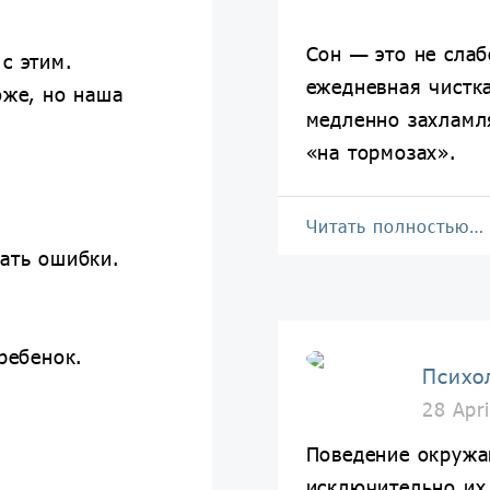
Сон — это не слаб
с этим.
ежедневная чистка
оже, но наша
медленно захламл
«на тормозах».
Читать полностью…
шать ошибки.
ребенок.
Психо
28 Apr
Поведение окружа
исключительно их 