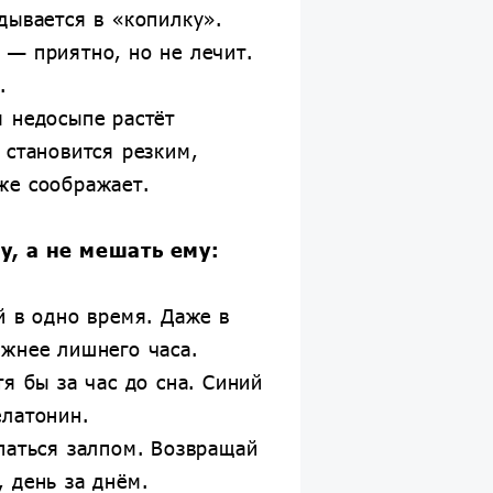
дывается в «копилку».
 — приятно, но не лечит.
.
м недосыпе растёт
 становится резким,
же соображает.
у, а не мешать ему:
й в одно время. Даже в
ажнее лишнего часа.
тя бы за час до сна. Синий
елатонин.
паться залпом. Возвращай
 день за днём.