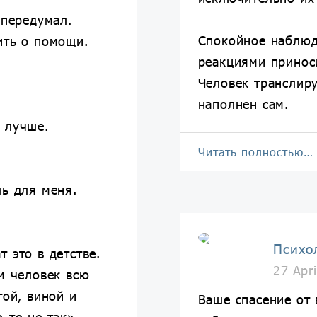
 передумал.
Спокойное наблюд
ить о помощи.
реакциями принос
Человек транслиру
наполнен сам.
 лучше.
Читать полностью…
шь для меня.
Психо
 это в детстве.
27 Apr
м человек всю
гой, виной и
Ваше спасение от 
-то не так».