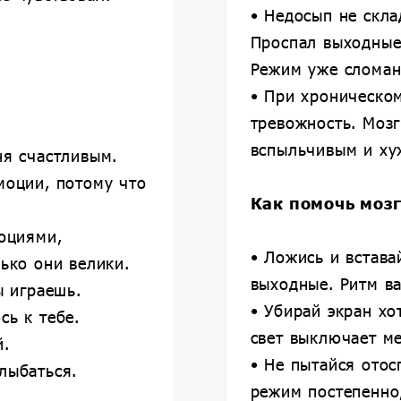
• Недосып не скла
Проспал выходные
Режим уже сломан
• При хроническо
тревожность. Мозг
вспыльчивым и ху
ня счастливым.
моции, потому что
Как помочь мозг
моциями,
• Ложись и встава
лько они велики.
выходные. Ритм в
ы играешь.
• Убирай экран хо
сь к тебе.
свет выключает м
й.
• Не пытайся отос
лыбаться.
режим постепенно,