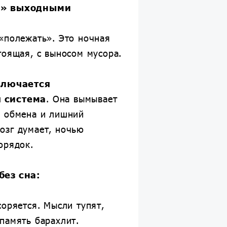
ь» выходными
«полежать». Это ночная
тоящая, с выносом мусора.
ключается
 система
. Она вымывает
ы обмена и лишний
озг думает, ночью
орядок.
без сна:
соряется. Мысли тупят,
память барахлит.