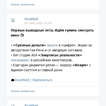
Читать полностью…
Rozetked
05 June 2026 14:35
Первые выходные лета. Идём
гулять
смотреть
кино
📺
›
«Грязные деньги»
вышли
в «цифре». Экшен за
авторством Гая Ричи и со звёздным составом.
› Хит студии A24
«Закулисье реальности»
показывают
в российских кинотеатрах.
› Ещё один диджитал-релиз — хоррор
«Хокум»
с
Адамом Скоттом в главной роли.
💼
Rozetked | Подписаться
Читать полностью…
Rozetked