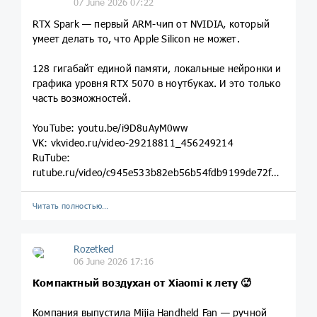
07 June 2026 07:22
RTX Spark — первый ARM-чип от NVIDIA, который
умеет делать то, что Apple Silicon не может.
128 гигабайт единой памяти, локальные нейронки и
графика уровня RTX 5070 в ноутбуках. И это только
часть возможностей.
YouTube: youtu.be/i9D8uAyM0ww
VK: vkvideo.ru/video-29218811_456249214
RuTube:
rutube.ru/video/c945e533b82eb56b54fdb9199de72f5a/
Читать полностью…
Rozetked
06 June 2026 17:16
Компактный воздухан от Xiaomi к лету
🥵
Компания выпустила Mijia Handheld Fan — ручной