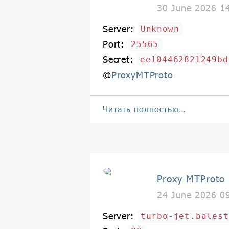
30 June 2026 1
Server:
Unknown
Port:
25565
Secret:
ee104462821249bd
@
ProxyMTProto
Читать полностью…
Proxy MTProto
24 June 2026 0
Server:
turbo-jet.balest