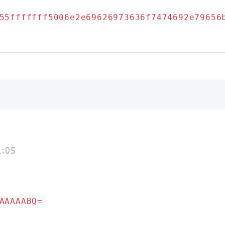
55fffffff5006e2e69626973636f7474692e79656
1:05
AAAAABQ=