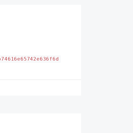
b74616e65742e636f6d