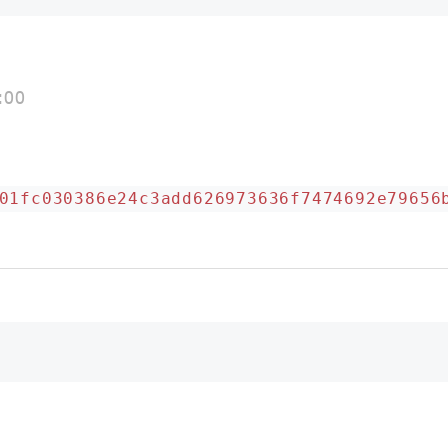
:00
01fc030386e24c3add626973636f7474692e79656