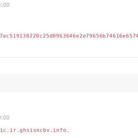
4:00
7ac519130220c25d0963646e2e79656b74616e657
9:00
ic.ir.ghsisncbv.info.