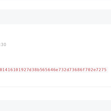
:30
01416101927d38b565646e732d73686f702e7275