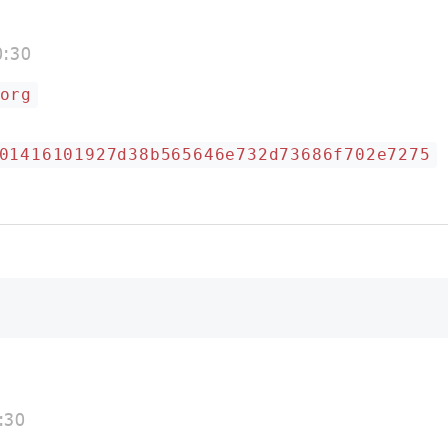
0:30
org
01416101927d38b565646e732d73686f702e7275
:30