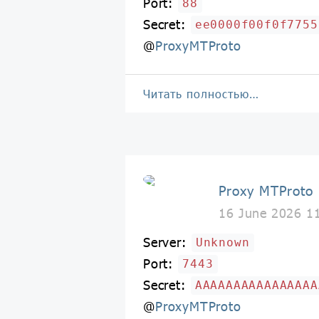
Port:
88
Secret:
ee0000f00f0f7755
@
ProxyMTProto
Читать полностью…
Proxy MTProto
16 June 2026 1
Server:
Unknown
Port:
7443
Secret:
AAAAAAAAAAAAAAAA
@
ProxyMTProto