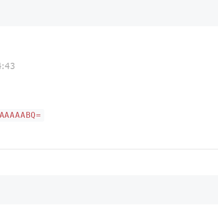
4:43
AAAAABQ=