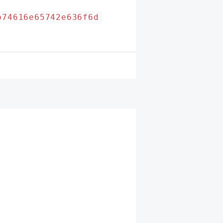
b74616e65742e636f6d