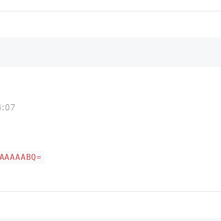
4:07
AAAAABQ=