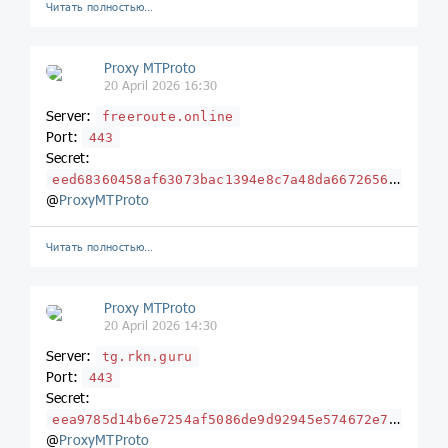
Читать полностью…
Proxy MTProto
20 April 2026 16:30
Server:
freeroute.online
Port:
443
Secret:
eed68360458af63073bac1394e8c7a48da66726565726f7574652e6f6e6c696e65
@
ProxyMTProto
Читать полностью…
Proxy MTProto
20 April 2026 14:30
Server:
tg.rkn.guru
Port:
443
Secret:
eea9785d14b6e7254af5086de9d92945e574672e726b6e2e67757275
@
ProxyMTProto