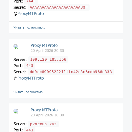
Port:
7443
Secret:
AAAAAAAAAAAAAAAAAAAAABQ=
@
ProxyMTProto
Читать полностью…
Proxy MTProto
20 April 2026 20:30
Server:
109.120.185.156
Port:
443
Secret:
dd0cc6909522211ffc42c3c6cdb966e333
@
ProxyMTProto
Читать полностью…
Proxy MTProto
20 April 2026 18:30
Server:
pvnexus.xyz
Port:
443