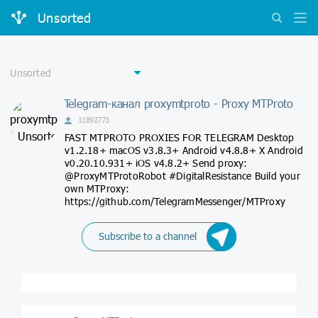
Unsorted
Telegram-канал proxymtproto - Proxy MTProto
11892773
FAST MTPROTO PROXIES FOR TELEGRAM Desktop
v1.2.18+ macOS v3.8.3+ Android v4.8.8+ X Android
v0.20.10.931+ iOS v4.8.2+ Send proxy:
@ProxyMTProtoRobot #DigitalResistance Build your
own MTProxy:
https://github.com/TelegramMessenger/MTProxy
Subscribe to a channel