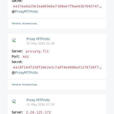
Secret:
ee17ea0a2562ea669ebe7308ee7f9ae63b706574726f766963682e7275
@
ProxyMTProto
Читать полностью…
Proxy MTProto
02 May 2026 22:28
Server:
proxytg.fit
Port:
443
Secret:
eec8f164f338f20e2e3c7a0f4e0408a51270726f787974672e666974
@
ProxyMTProto
Читать полностью…
Proxy MTProto
01 May 2026 07:30
Server:
2.26.125.172