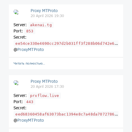
Proxy MTProto
20 April 2026 19:30
Server:
akenai.tg
Port:
853
Secret:
ee54ce330e4690cc297d2b031ff3f288b06d742e616b656e61692e636c69636b
@
ProxyMTProto
Читать полностью…
Proxy MTProto
20 April 2026 17:30
Server:
prxflow.live
Port:
443
Secret:
eed68360458af63073bac1394e8c7a48da707278666c6f772e6c697665
@
ProxyMTProto