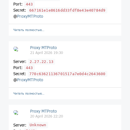
Port:
443
Secret:
667161e1e8616dd33fdf8e43e40784d9
@
ProxyMTProto
Читать полностью…
Proxy MTProto
21 April 2026 19:30
Server:
2.27.22.13
Port:
443
Secret:
770c63621136701517a7e0d4c2643600
@
ProxyMTProto
Читать полностью…
Proxy MTProto
20 April 2026 22:20
Server:
Unknown