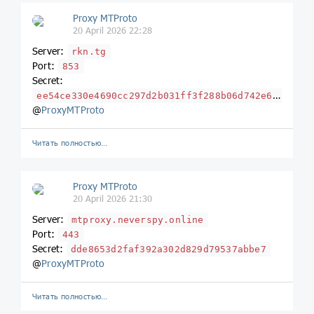
Proxy MTProto
20 April 2026 22:28
Server:
rkn.tg
Port:
853
Secret:
ee54ce330e4690cc297d2b031ff3f288b06d742e616b656e61692e636c69636b
@
ProxyMTProto
Читать полностью…
Proxy MTProto
20 April 2026 21:30
Server:
mtproxy.neverspy.online
Port:
443
Secret:
dde8653d2faf392a302d829d79537abbe7
@
ProxyMTProto
Читать полностью…