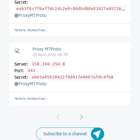
Secret:
eeb3f0c7f6af7dc2dc2e9c80d0d80e81627a65726f2e6c6f63616c
@
ProxyMTProto
Читать полностью…
Proxy MTProto
20 April 2026 06:30
Server:
158.160.254.8
Port:
443
Secret:
a665a45920422f9d417e4867efdc4fb8
@
ProxyMTProto
Читать полностью…
Previous
Next
Subscribe to a channel