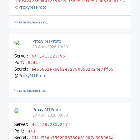
eec42425e9d0f27562ec958ced3cde9c3b636c6f7564666c6172652e636f6d
@
ProxyMTProto
Читать полностью…
Proxy MTProto
20 April 2026 10:30
Server:
94.141.123.95
Port:
8444
Secret:
ee65682e766b2e727508502c24e7ff55
@
ProxyMTProto
Читать полностью…
Proxy MTProto
20 April 2026 09:30
Server:
45.128.235.217
Port:
443
Secret:
21fd75da7502958780b51907a395968a