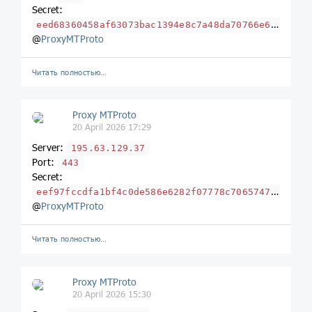
Secret:
eed68360458af63073bac1394e8c7a48da70766e657875732e78797a
@
ProxyMTProto
Читать полностью…
Proxy MTProto
20 April 2026 17:29
Server:
195.63.129.37
Port:
443
Secret:
eef97fccdfa1bf4c0de586e6282f07778c706574726f766963682e7275
@
ProxyMTProto
Читать полностью…
Proxy MTProto
20 April 2026 15:30