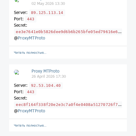
02 May 2026 13:30
Server:
89.125.113.14
Port:
443
Secret:
ee3e7641e0b5826dee9d6b6b265bfe05ed79616e6465782e7275
@
ProxyMTProto
Читать полностью…
Proxy MTProto
26 April 2026 17:30
Server:
92.53.104.40
Port:
443
Secret:
eec8f164f338f20e2e3c7a0f4e0408a51270726f787974672e666974
@
ProxyMTProto
Читать полностью…