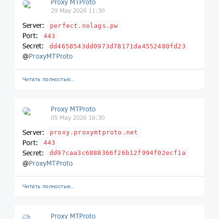
Proxy MTProto
29 May 2026 11:30
Server:
perfect.nolags.pw
Port:
443
Secret:
dd4658543dd0973d78171da4552480fd23
@
ProxyMTProto
Читать полностью…
Proxy MTProto
05 May 2026 16:30
Server:
proxy.proxymtproto.net
Port:
443
Secret:
dd97caa3c6888366f26b12f994f02ecf1a
@
ProxyMTProto
Читать полностью…
Proxy MTProto