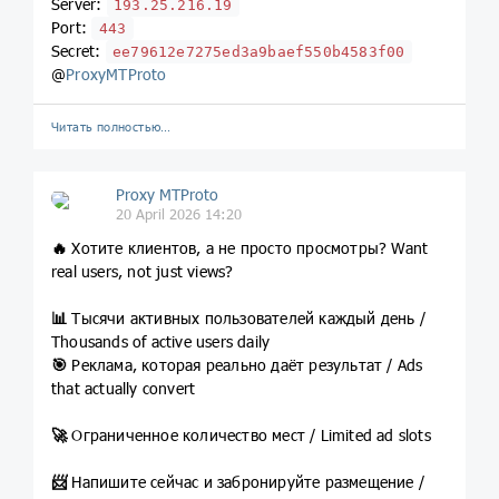
Server:
193.25.216.19
Port:
443
Secret:
ee79612e7275ed3a9baef550b4583f00
@
ProxyMTProto
Читать полностью…
Proxy MTProto
20 April 2026 14:20
🔥
Хотите клиентов, а не просто просмотры? Want
real users, not just views?
📊
Тысячи активных пользователей каждый день /
Thousands of active users daily
🎯
Реклама, которая реально даёт результат / Ads
that actually convert
🚀
Ограниченное количество мест / Limited ad slots
📨
Напишите сейчас и забронируйте размещение /