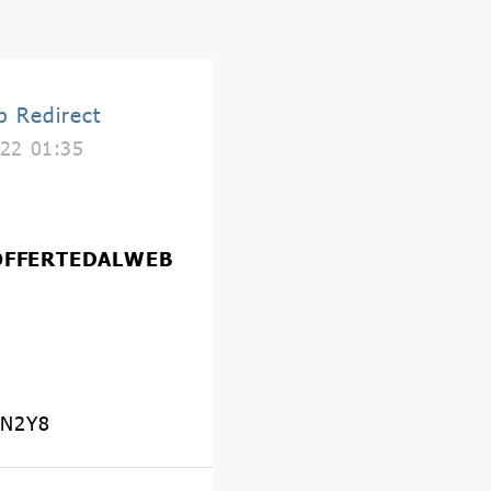
b Redirect
22 01:35
 OFFERTEDALWEB
yN2Y8