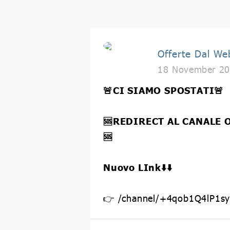
Offerte Dal We
18 November 20
🚨CI SIAMO SPOSTATI🚨
🆘REDIRECT AL CANALE
🆘
Nuovo LInk⬇️⬇️
👉 /channel/+4qob1Q4lP1s