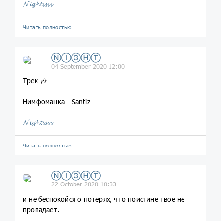
𝓝𝓲𝓰𝓱𝓽𝓼𝓼𝓼𝓼
Читать полностью…
ⓃⒾⒼⒽⓉ
04 September 2020 12:00
Трек 🎶
Нимфоманка - Santiz
𝓝𝓲𝓰𝓱𝓽𝓼𝓼𝓼𝓼
Читать полностью…
ⓃⒾⒼⒽⓉ
22 October 2020 10:33
и не беспокойся о потерях, что поистине твое не
пропадает.