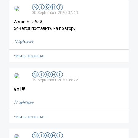
ⓃⒾⒼⒽⓉ
30 September 2020 07:14
А дни с тобой,
хочется поставить на повтор.
𝓝𝓲𝓰𝓱𝓽𝓼𝓼𝓼𝓼
Читать полностью…
ⓃⒾⒼⒽⓉ
19 September 2020 09:22
ɢм|🖤
𝓝𝓲𝓰𝓱𝓽𝓼𝓼𝓼𝓼
Читать полностью…
ⓃⒾⒼⒽⓉ