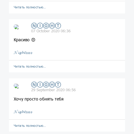
Читать полностью…
ⓃⒾⒼⒽⓉ
07 October 2020 06:36
Красиво 😍
𝓝𝓲𝓰𝓱𝓽𝓼𝓼𝓼𝓼
Читать полностью…
ⓃⒾⒼⒽⓉ
29 September 2020 06:56
Хочу просто обнять тебя
𝓝𝓲𝓰𝓱𝓽𝓼𝓼𝓼𝓼
Читать полностью…