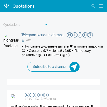
Quotations
Telegram-канал nightssss - ⓃⒾⒼⒽⓉ
4672
• Тут самые душевные цитаты🖤 и милые видосики
😍 • Creator : @? • Цель🎯: 30К • По поводу
рекламы: @? • Наш чат ( @? )
Subscribe to a channel
ⓃⒾⒼⒽⓉ
25 October 2020 00:04
— Я выберу тебя. В сотне жизней. В сотне миров. В