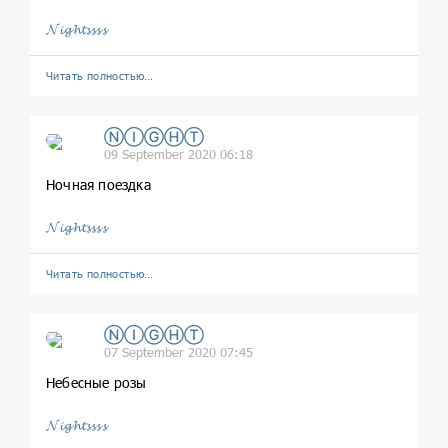
𝓝𝓲𝓰𝓱𝓽𝓼𝓼𝓼𝓼
Читать полностью…
ⓃⒾⒼⒽⓉ
09 September 2020 06:18
Ночная поездка
𝓝𝓲𝓰𝓱𝓽𝓼𝓼𝓼𝓼
Читать полностью…
ⓃⒾⒼⒽⓉ
07 September 2020 07:45
Небесные розы
𝓝𝓲𝓰𝓱𝓽𝓼𝓼𝓼𝓼