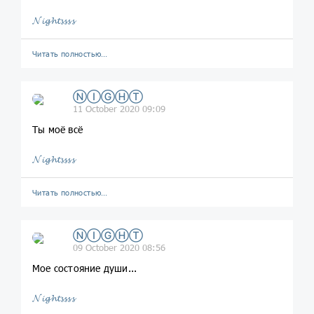
𝓝𝓲𝓰𝓱𝓽𝓼𝓼𝓼𝓼
Читать полностью…
ⓃⒾⒼⒽⓉ
11 October 2020 09:09
Ты моё всё
𝓝𝓲𝓰𝓱𝓽𝓼𝓼𝓼𝓼
Читать полностью…
ⓃⒾⒼⒽⓉ
09 October 2020 08:56
Мое состояние души...
𝓝𝓲𝓰𝓱𝓽𝓼𝓼𝓼𝓼