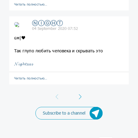
Читать полностью…
ⓃⒾⒼⒽⓉ
04 September 2020 07:52
ɢм|🖤
Так глупо любить человека и скрывать это
𝓝𝓲𝓰𝓱𝓽𝓼𝓼𝓼𝓼
Читать полностью…
Previous
Next
Subscribe to a channel