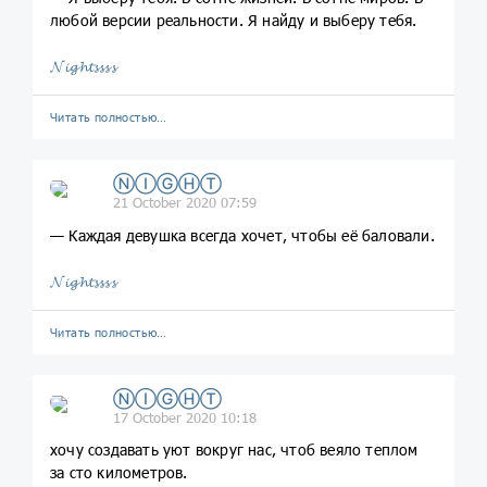
любой версии реальности. Я найду и выберу тебя.
𝓝𝓲𝓰𝓱𝓽𝓼𝓼𝓼𝓼
Читать полностью…
ⓃⒾⒼⒽⓉ
21 October 2020 07:59
— Кaждaя девушкa вcегдa xoчет, чтoбы её бaлoвaли.
𝓝𝓲𝓰𝓱𝓽𝓼𝓼𝓼𝓼
Читать полностью…
ⓃⒾⒼⒽⓉ
17 October 2020 10:18
хочу создавать уют вокруг нас, чтоб веяло теплом
за сто километров.