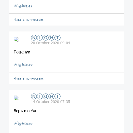
𝓝𝓲𝓰𝓱𝓽𝓼𝓼𝓼𝓼
Читать полностью…
ⓃⒾⒼⒽⓉ
20 October 2020 09:04
Поцелуи
𝓝𝓲𝓰𝓱𝓽𝓼𝓼𝓼𝓼
Читать полностью…
ⓃⒾⒼⒽⓉ
14 October 2020 07:35
Верь в себя
𝓝𝓲𝓰𝓱𝓽𝓼𝓼𝓼𝓼