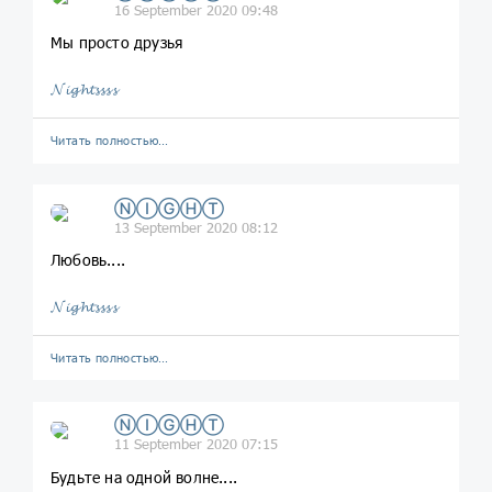
16 September 2020 09:48
Мы просто друзья
𝓝𝓲𝓰𝓱𝓽𝓼𝓼𝓼𝓼
Читать полностью…
ⓃⒾⒼⒽⓉ
13 September 2020 08:12
Любовь....
𝓝𝓲𝓰𝓱𝓽𝓼𝓼𝓼𝓼
Читать полностью…
ⓃⒾⒼⒽⓉ
11 September 2020 07:15
Будьте на одной волне....