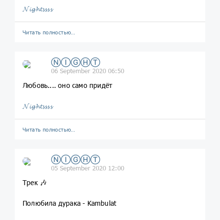
𝓝𝓲𝓰𝓱𝓽𝓼𝓼𝓼𝓼
Читать полностью…
ⓃⒾⒼⒽⓉ
06 September 2020 06:50
Любовь.... оно само придёт
𝓝𝓲𝓰𝓱𝓽𝓼𝓼𝓼𝓼
Читать полностью…
ⓃⒾⒼⒽⓉ
05 September 2020 12:00
Трек 🎶
Полюбила дурака - Kambulat