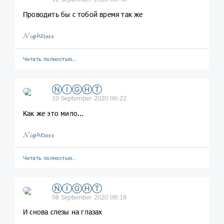
Проводить бы с тобой время так же
𝓝𝓲𝓰𝓱𝓽𝓼𝓼𝓼𝓼
Читать полностью…
ⓃⒾⒼⒽⓉ
10 September 2020 06:22
Как же это мило...
𝓝𝓲𝓰𝓱𝓽𝓼𝓼𝓼𝓼
Читать полностью…
ⓃⒾⒼⒽⓉ
08 September 2020 09:18
И снова слезы на глазах