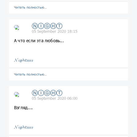
Читать полностью…
ⓃⒾⒼⒽⓉ
05 September 2020 18:15
А что если эта любовь...
𝓝𝓲𝓰𝓱𝓽𝓼𝓼𝓼𝓼
Читать полностью…
ⓃⒾⒼⒽⓉ
05 September 2020 06:00
Взгляд....
𝓝𝓲𝓰𝓱𝓽𝓼𝓼𝓼𝓼