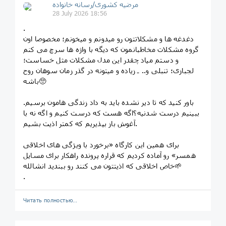
مرضیه کشوری/رسانه خانواده
28 July 2026 18:56
.
دغدغه ها و مشکلاتتون رو میدونم و میخونم؛ مخصوصا اون
گروه مشکلات مخاطبانمون که دیگه با واژه ها سرچ می کنم
و دستم میاد چقدر این مدل مشکلات مثل خساست؛
لجبازی؛ تنبلی و.. ـ زیاده و میتونه در گذر زمان سوهان روح
باشه🥺
باور کنید که تا دیر نشده باید به داد زندگی هامون برسیم.
ببینیم درست شدنیه؟اگه هست که درست کنیم و اگه نه با
آغوش باز بپذیریم که کمتر اذیت بشیم.
برای همین این کارگاه «برخورد با ویژگی های اخلاقی
همسر» رو آماده کردیم که قراره پرونده راهکار برای مسایل
خاص اخلاقی که اذیتتون می کنند رو ببندید انشالله🌱
.
Читать полностью…