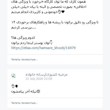
همون کاری که ما توی کارگاه «برخورد با ویژگی های
اخلاقی» بصورت تخصصی و البته با بیان خیلی خیلی
خودمونی و کاربردی انجام میدیم👌❤️
۱۴ تا ویژگی رو دقیق براتون با ریشه ها و راهکارهای برخوردی
بررسی کردیم....
کدوم ویژگی ها؟
توی پوستر اینجا زدم براتون👇
https://eitaa.com/hamsare_khoob/16979
Читать полностью…
مرضیه کشوری/رسانه خانواده
31 July 2026 23:09
👌🫀
تیکه آخر پیامشون😍
Читать полностью…