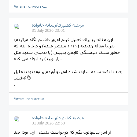
Читать полностью…
مرضیه کشوری/رسانه خانواده
31 July 2026 23:01
این مقاله رو برای تحلیل فیلم امروز داشتم نگاه میکردم؛
تقریبا مقاله جدیدیه (۲٠۲۲ منتشر شده) و درباره اینه که
چطور سبک دلبستگی ناایمن بدبینی (یا بدبینی شدید مثل
پارانویید) رو ایجاد می کنه...
چند تا نکته ساده سازی شده اش رو آوردم براتون توی تحلیل
فیلم🌱👌
.
Читать полностью…
مرضیه کشوری/رسانه خانواده
31 July 2026 22:58
از آمار پیامهاتون بگم که درخواست بدبینی اول بود؛ بعد