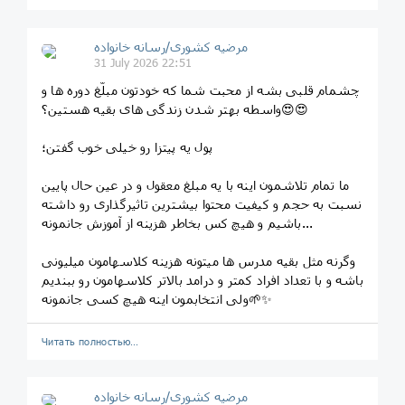
مرضیه کشوری/رسانه خانواده
31 July 2026 22:51
چشمام قلبی بشه از محبت شما که خودتون مبلّغ دوره ها و
واسطه بهتر شدن زندگی های بقیه هستین؟😍😍
پول یه پیتزا رو خیلی خوب گفتن؛
ما تمام تلاشمون اینه با یه مبلغ معقول و در عین حال پایین
نسبت به حجم و کیفیت محتوا بیشترین تاثیرگذاری رو داشته
باشیم و هیچ کس بخاطر هزینه از آموزش جانمونه...
وگرنه مثل بقیه مدرس ها میتونه هزینه کلاسهامون میلیونی
باشه و با تعداد افراد کمتر و درامد بالاتر کلاسهامون رو ببندیم
ولی انتخابمون اینه هیچ کسی جانمونه🌱✨
Читать полностью…
مرضیه کشوری/رسانه خانواده