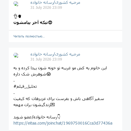
مرضیه کشوری/رسانه خانواده
31 July 2026 23:09
👌🫀
تیکه آخر پیامشون😍
Читать полностью…
مرضیه کشوری/رسانه خانواده
31 July 2026 23:09
این خانوم یه کش مو غریبه تو خونه شون پیدا کرده و به
شوهرش شک داره😱
.
#تحلیل_فیلم
.
سفیر آگاهی باش و بفرست برای عزیزهات که کیفیت
زندگیشون برات مهمه💌
رسانه خانواده/عضو شوید👇
https://eitaa.com/joinchat/1969750016Cca3d77436a