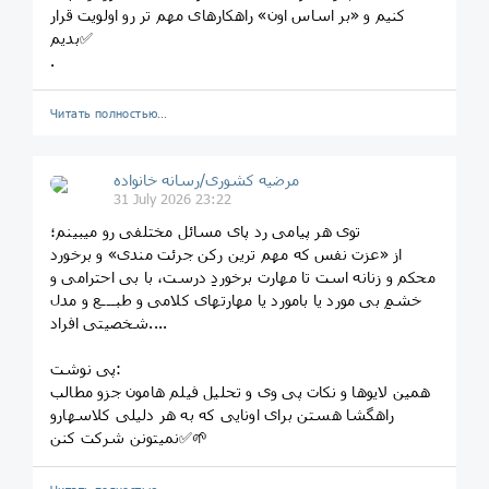
کنیم و «بر اساس اون» راهکارهای مهم تر رو اولویت قرار
بدیم✅
.
Читать полностью…
مرضیه کشوری/رسانه خانواده
31 July 2026 23:22
توی هر پیامی رد پای مسائل مختلفی رو میبینم؛
از «عزت نفس که مهم ترین رکن جرئت مندی» و برخورد
محکم و زنانه است تا مهارت برخوردِ درست، با بی احترامی و
خشمِ بی مورد یا بامورد یا مهارتهای کلامی و طبـــع و مدل
شخصیتی افراد....
پی نوشت:
همین لایوها و نکات پی وی و تحلیل فیلم هامون جزو مطالب
راهگشا هستن برای اونایی که به هر دلیلی کلاسهارو
نمیتونن شرکت کنن✅🌱