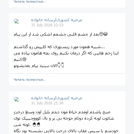
Читать полностью…
مرضیه کشوری/رسانه خانواده
31 July 2026 22:53
بعد از چشم قلبی چشمم اشکی شد از این پیام🥺😭
شبیه همون مورد زیستوری که کلیپش رو گذاشتم...
اینا زخم هایین که اگر درمان نکنیم روی بچه هامون پیاده می
کنیم😢
الان ببینید پیام بعدیشونو👇👇
Читать полностью…
مرضیه کشوری/رسانه خانواده
31 July 2026 22:36
صبح پاشدم اومدم حیاط مون دیدم بلبل اون وسطِ درختِ
شاتوت لونه کرده دوتام جوجه بی پر و بال کوووچیییک توی
لونه شن. 🐣🐣
خودشم با سیس عقاب بالای درخت بالایی نشسته بود نگاه