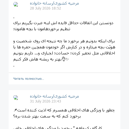
مرضیه کشوری/رسانه خانواده
28 July 2026 18:52
.
دونستن این اتفاقات حداقل فایده اش اینه عبرت بگیریم برای
تنظیم برخوردهامون با بچه هامون؛
برای اینکه بدونیم هر برخورد ما چه نتیجه ای روی شخصیت و
هویّت بچه میذاره و در کنارش اگر خودمون همچین حفره ها یا
اخلاقاتی مثل تحقیر کردن؛ حسادت؛ لجبازی و... داریم بتونیم
بهتر به ریشه هاش فکر کنیم👌✨
.
Читать полностью…
مرضیه کشوری/رسانه خانواده
31 July 2026 23:43
📌چطور با ویژگی های اخلاقی همسرم که اذیت کننده است
برخورد کنم که به سمت بهتر شدن بره؟
کارگاه یک ماهه " برخورد با ویژگی های اخلاقی خاص