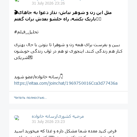
31 July 2026 23:26
🎬مثل این زن و شوهر نباش؛ نذار دعوا به جاهای
👌🏻
باریک بکشه. راه حلشو بعدش برات گفتم
#تحلیل_فیلم
ببین و بفرست برای همه زن و شوهرا تا بتونن با حال بهتری
کنار هم زندگی کنند. اینجوری تو هم در ثواب زندگی خوبشون
شریکی💌
رسانه خانواده/عضو شوید👇
https://eitaa.com/joinchat/1969750016Cca3d77436a
Читать полностью…
مرضیه کشوری/رسانه خانواده
31 July 2026 23:23
فرض کنید معده شما مشکل داره و غذا که میخورید اسید