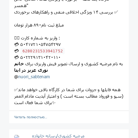
همسر"
بررسی ۱۴ ویژگی اخلاقی منفی و راهکارهای برخوردی ✅
مبلغ ثبت نام۸۹۰ هزار تومان
👈🏻 واریز به شماره کارت :
💳 ۵۰۴۱۷۲۱۰۵۴۷۵۴۲۹۷
💳
6280231533941752
💳 ۵۰۲۲۲۹۱۳۱۰۴۲۰۱۱۰
به نام مرضیه کشوری و ارسال تصویر فیش واریزی برای
خانم
نوری عزیز در ایتا
@
nuori_sabtenam
✅همه فایلها و جزوات برای شما در کارگاه باقی خواهد ماند
(سیو و فورواد مطالب بسته است ) و امتیاز آپدیت مادام العمر
برای شما فعال است✨
Читать полностью…
مرضیه کشوری/رسانه خانواده