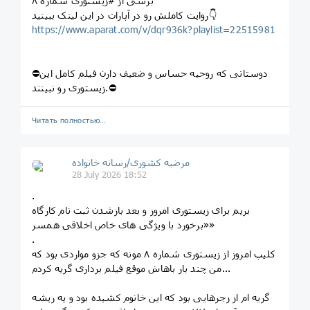
برشی از #زیستوری شماره ۸
روایت کاملش رو در آپارات در این لینک ببینید👇
https://www.aparat.com/v/dqr936k?playlist=22515981
⛔️دوستانی که روحیه حساس و ضعیف دارن فیلم کامل این
زیستوری رو نبینند.⛔️
Читать полностью…
مرضیه کشوری/رسانه خانواده
28 July 2026 18:52
.
بریم برای زیستوری امروز و بعد بازشدن ثبت نام کارگاه
«برخورد با ویژگی های خاص اخلاقی همسر»
.
کلیپ امروز از زیستوری شماره ۸ مونه که جزو مواردی بود که
من چند بار باهاش موقع فیلم برداری گریه کردم...
گریه ام از زجرهایی بود که این خانوم کشیده بود و یه ریشه