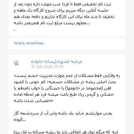
ثبت نام تخفیفی فقط تا فردا شب مهلت داره چون بعد از
جلسه آنلاین دیگه میریم برای شروع کارگاه یک ماهه و
تخفیف تا چند ماه برای این کارگاه نداریم و دفعه بعدی هم
معلوم نیست مبلغ ثبت نام همینقدر باشه...
ـ
Читать полностью…
مرضیه کشوری/رسانه خانواده
31 July 2026 23:24
یه وقتایی فقط مشکلات از عدم مهارت مدیریت خشم نیست؛
بحث اصلی ریشه در مشکلات جسمیه؛ کم خونی یا کمبود
اهن (مخصوصا در خانومها) یا خستگی یا خواب نامنظم یا
خشکی و گرمی زیاد طبع باعث میشه فرد هر لحظه اماده
عصبانی شدن باشه👀
یعنی مهارتشم شاید بلد باشه ولی آب از سرچشمه گل
آلوده...
اینه که میگم توی هر اتفاقی باید ما ریشه مساله رو اول پیدا