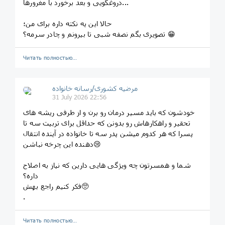
دروغگویی و بعد برخورد با مغرورها...
حالا این یه نکته داره برای من؛
تصویری بگم نصفه شبی تا بیرونم و چادر سرمه؟ 😁
Читать полностью…
مرضیه کشوری/رسانه خانواده
31 July 2026 22:56
خودشون که باید مسیر درمان رو برن و از طرفی ریشه های
تحقیر و راهکارهاش رو بدونن که حداقل برای تربیت سه تا
پسرا که هر کدوم میشن پدر سه تا خانواده در آینده انتقال
دهنده این چرخه نباشن😢
شما و همسرتون چه ویژگی هایی دارین که نیاز به اصلاح
داره؟
فکر کنیم راجع بهش🥺
.
Читать полностью…