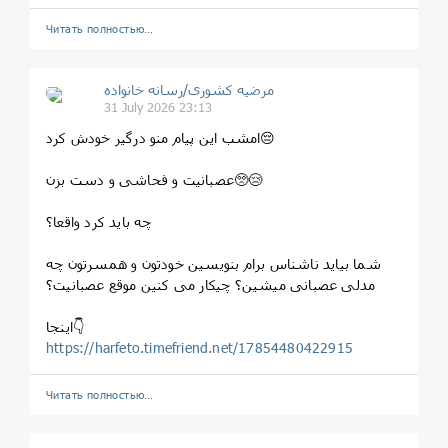
Читать полностью…
مرضیه کشوری/رسانه خانواده
31 July 2026 23:13
امشب این پیام منو درگیر خودش کرد😔
عصبانیت و فحاشی و دست بزن🥺😢
چه باید کرد واقعا؟
شما بیاید ناشناس برام بنویسین خودتون و همسرتون چه
مدلی عصبانی میشین؟ چیکار می کنین موقع عصبانیت؟
اینجا👇
https://harfeto.timefriend.net/17854480422915
Читать полностью…