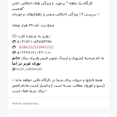
کارگاه یک ماهه " برخورد با ویژگی های اخلاقی خاص
همسر"
بررسی ۱۴ ویژگی اخلاقی منفی و راهکارهای برخوردی ✅
مبلغ ثبت نام۸۹۰ هزار تومان
👈🏻 واریز به شماره کارت :
💳 ۵۰۴۱۷۲۱۰۵۴۷۵۴۲۹۷
💳
6280231533941752
💳 ۵۰۲۲۲۹۱۳۱۰۴۲۰۱۱۰
به نام مرضیه کشوری و ارسال تصویر فیش واریزی برای
خانم
نوری عزیز در ایتا
@
nuori_sabtenam
✅همه فایلها و جزوات برای شما در کارگاه باقی خواهد ماند
(سیو و فورواد مطالب بسته است ) و امتیاز آپدیت مادام العمر
برای شما فعال است✨
Читать полностью…