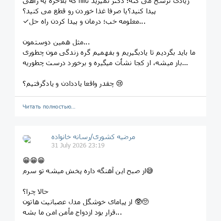
زیادی ترشح می کنه؛ دکتر نمیرید تااااا که بلاخره یه راهی
پیدا کنید؟یا صرفا غذا خوردن رو قطع می کنید؟
✓معلومه خب؛ درمان و پیدا کردن راه حل...
مثل همین دوستمون...
ما باید بگردیم تا یادبگیریم و بفهمیم گره زندگی مون چطوری
باز میشه، از کجا نشٱت میگیره و برخورد درست چطوریه...
چقدر واقعا یاددادن و یادگرفتیم؟ 😢
Читать полностью…
مرضیه کشوری/رسانه خانواده
31 July 2026 23:19
😁😁😁
از صبح این آهنگه داره پخش میشه تو سرم😅
حالا چرا؟
از پیامای خوشگل مدل عصبانیت هاتون 🥸🥺
قرار بود ازدواج مأمن امن ما بشه...