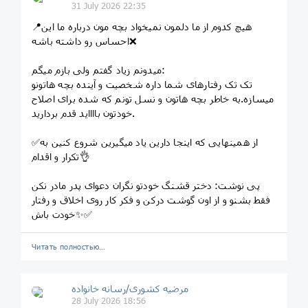
31 July 2026 22:35
📍هیچ کدوم از ما دلمون نمیخواد بچه مون درباره ما این
احساس رو داشته باشه❌
میدونم زیاد گفتم ولی بازم میگم:
تک تک رفتارهای شما داره شخصیت و آینده بچه هاتونو
میسازه.به خاطر بچه هاتون و نسل تونم که شده برای اصلاح
خودتون بااااید قدم بردارید.
✅از همینهایی که اینجا دارین یاد میگیرین شروع کنین به
تکرار و اقدام👌
پی نوشت: دختر قشنگ خودتو نگران دعوای پدر مادر نکن
فقط بشنو و از اون گوشت درکن و فکر کار روی اخلاق و رفتار
خودت باش✨✅
Читать полностью…
مرضیه کشوری/رسانه خانواده
28 July 2026 18:56