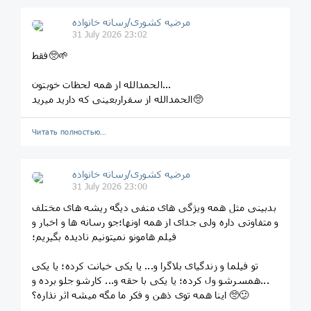
مرضیه کشوری/رسانه خانواده
31 July 2026 23:02
فقط🥺🌱
الحمدالله از همه لحظات خوبتون...
الحمدالله از سفراربعینی که دارید میرید🥺
Читать полностью…
مرضیه کشوری/رسانه خانواده
31 July 2026 23:00
بدبینی مثل همه ویژگی های منفی دیگه ریشه های مختلف
و متفاوتی داره ولی جدای از همه اونها؛جو رسانه ها و اخبار و
فیلم هامونو نمیتونیم نادیده بگیریم؛
تو فیلما و زندگیای بلاگرا و... یا یکی خیانت کرده؛ یا یکی
همسرشو ول کرده؛ یا یکی با حقه و... کارشو جلو برده و...
اینا همه توی ذهن و فکر ما مگه میشه اثر نذاره؟ 🥺😕
.