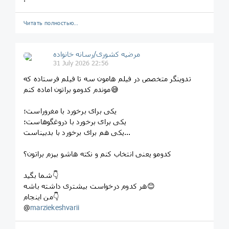
Читать полностью…
مرضیه کشوری/رسانه خانواده
31 July 2026 22:56
تدوینگر متخصص در فیلم هامون سه تا فیلم فرستاده که
موندم کدومو براتون اماده کنم😅
یکی برای برخورد با مغروراست؛
یکی برای برخورد با دروغگوهاست؛
یکی هم برای برخورد با بدبیناست...
کدومو یعنی انتخاب کنم و نکته هاشو بپزم براتون؟
شما بگید👇
هر کدوم درخواست بیشتری داشته باشه😊
من اینجام👇
@
marziekeshvarii