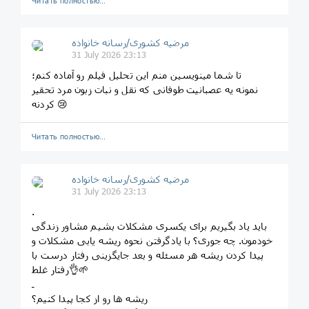
Читать полностью…
مرضیه کشوری/رسانه خانواده
31 July 2026 23:13
تا شما مینویسین منم این تحلیل فیلم رو آماده کنم؛
نمونه یه عصبانیت طوفانی که نقل و نبات زبون مرد تحقیر
کردنه 😢
Читать полностью…
مرضیه کشوری/رسانه خانواده
31 July 2026 23:13
.
باید یاد بگیریم برای یکسری مشکلات بشیم مشاور زندگی
خودمون. چه جوری؟ با یادگرفتن نحوه ریشه یابی مشکلات و
پیدا کردن ریشه هر مسئله و بعد جایگزینی رفتار درست با
رفتار غلط👌🌱
ـ
ریشه ها رو از کجا پیدا کنیم؟