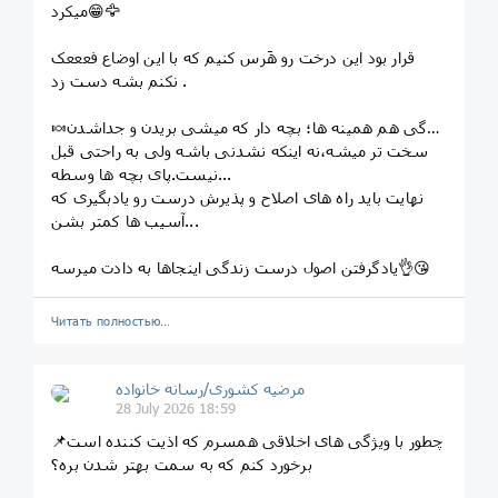
میکرد😁🦅
قرار بود این درخت رو هَرس کنیم که با این اوضاع فعععک
نکنم بشه دست زد .
🍬زندگی هم همینه ها؛ بچه دار که میشی بریدن و جداشدن
سخت تر میشه،نه اینکه نشدنی باشه ولی به راحتی قبل
نیست.پای بچه ها وسطه...
نهایت باید راه های اصلاح و پذیرش درست رو یادبگیری که
آسیب ها کمتر بشن...
یادگرفتن اصول درست زندگی اینجاها به دادت میرسه👌😘
Читать полностью…
مرضیه کشوری/رسانه خانواده
28 July 2026 18:59
📌چطور با ویژگی های اخلاقی همسرم که اذیت کننده است
برخورد کنم که به سمت بهتر شدن بره؟