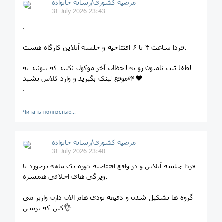
مرضیه کشوری/رسانه خانواده
31 July 2026 23:43
‌.
فردا ساعت ۴ تا ۶ افتتاحیه و جلسه آنلاین کارگاه هست.
لطفا ثبت نامتون رو به لحظات آخر موکول نکنید که بتونید به
موقع لینک بگیرید و وارد کلاس بشید🌱❤️
.
Читать полностью…
مرضیه کشوری/رسانه خانواده
31 July 2026 23:40
فردا جلسه آنلاین و در واقع افتتاحیه دوره یک ماهه برخورد با
ویژگی های اخلاقی همسره.
گروه ها تشکیل شدن و دقیقه نودی هام الان دارن واریز می
کنن که برسن👌