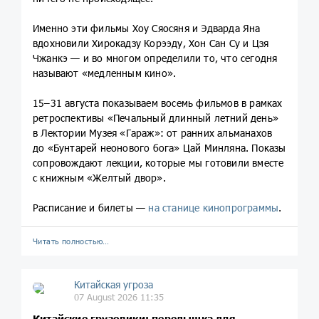
Именно эти фильмы Хоу Сяосяня и Эдварда Яна
вдохновили Хирокадзу Корээду, Хон Сан Су и Цзя
Чжанкэ — и во многом определили то, что сегодня
называют «медленным кино».
15–31 августа показываем восемь фильмов в рамках
ретроспективы «Печальный длинный летний день»
в Лектории Музея «Гараж»: от ранних альманахов
до «Бунтарей неонового бога» Цай Минляна. Показы
сопровождают лекции, которые мы готовили вместе
с книжным «Желтый двор».
Расписание и билеты —
на станице кинопрограммы
.
Читать полностью…
Китайская угроза
07 August 2026 11:35
Китайские грузовики: передышка для