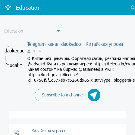
Education
Telegram-канал daokedao - Китайская угроза
99237
О Китае без цензуры. Обратная связь, реклама напр
@advdkd Купить рекламу через: https://telega.in/c/d
Канал состоит на бирже: @asiameedia РКН:
https://knd.gov.ru/license?
id=6756f9f1c577eb7c5260d965®istryType=bloggersPe
Subscribe to a channel
Китайская угроза