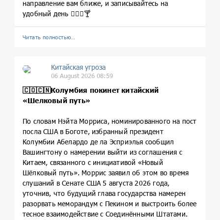
направление вам ближе, и записывайтесь на
удобный день 🧘🏽‍♀️🍸
Читать полностью…
Китайская угроза
06 August 2026 08:59
🇨🇴🇨🇳Колумбия покинет китайский
«Шелковый путь»
По словам Нэйта Морриса, номинированного на пост
посла США в Боготе, избранный президент
Колумбии Абелардо де ла Эсприэлья сообщил
Вашингтону о намерении выйти из соглашения с
Китаем, связанного с инициативой «Новый
Шёлковый путь». Моррис заявил об этом во время
слушаний в Сенате США 5 августа 2026 года,
уточнив, что будущий глава государства намерен
разорвать меморандум с Пекином и выстроить более
тесное взаимодействие с Соединёнными Штатами.