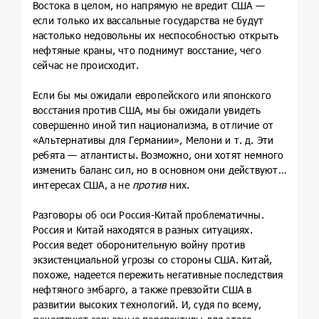
Востока в целом, но напрямую не вредит США —
если только их вассальные государства не будут
настолько недовольны их неспособностью открыть
нефтяные краны, что поднимут восстание, чего
сейчас не происходит.
Если бы мы ожидали европейского или японского
восстания против США, мы бы ожидали увидеть
совершенно иной тип национализма, в отличие от
«Альтернативы для Германии», Мелони и т. д. Эти
ребята — атлантисты. Возможно, они хотят немного
изменить баланс сил, но в основном они действуют в
интересах США, а не
против
них.
Разговоры об оси Россия-Китай проблематичны.
Россия и Китай находятся в разных ситуациях.
Россия ведет оборонительную войну против
экзистенциальной угрозы со стороны США. Китай,
похоже, надеется пережить негативные последствия
нефтяного эмбарго, а также превзойти США в
развитии высоких технологий. И, судя по всему,