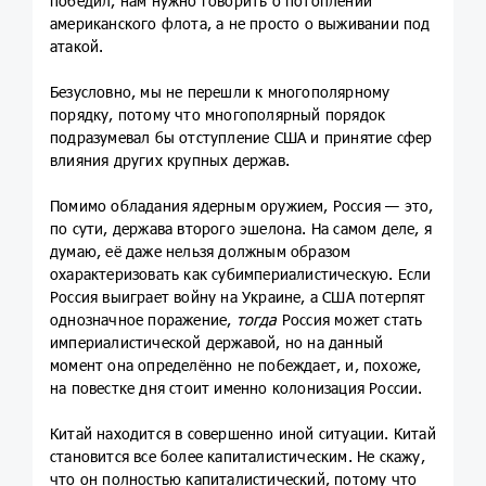
победил, нам нужно говорить о потоплении
американского флота, а не просто о выживании под
атакой.
Безусловно, мы не перешли к многополярному
порядку, потому что многополярный порядок
подразумевал бы отступление США и принятие сфер
влияния других крупных держав.
Помимо обладания ядерным оружием, Россия — это,
по сути, держава второго эшелона. На самом деле, я
думаю, её даже нельзя должным образом
охарактеризовать как субимпериалистическую. Если
Россия выиграет войну на Украине, а США потерпят
однозначное поражение,
тогда
Россия может стать
империалистической державой, но на данный
момент она определённо не побеждает, и, похоже,
на повестке дня стоит именно колонизация России.
Китай находится в совершенно иной ситуации. Китай
становится все более капиталистическим. Не скажу,
что он полностью капиталистический, потому что